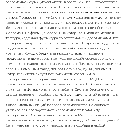
современной функциональности! Кровать Мишель - это островок
классики в современном доме. Высокое изголовье в классическом
резном багете дополнено мягкой вставкой из экокожи в каретной
стяжке. Прикроватная тумба станет функциональным дополнением
кровати и сохранит в порядке личные вещи, а механизм плавного,
бесшумного закрывания ящика сохранит сон ваших близких.
Современные формы, экологичные материалы, модная матовая
текстура, надежная фурнитура со встроенными доводчиками- все
это характеризует стиль современного дома! Широкий модульный
ряд спальни представлен большим выбором элементов для
хранения.. Комод обьединяет красоту с практичностью и
представлен в двух вариантах. Модное дизайнерское зеркало в
комплекте с туалетным столиком станет любимым уголком хозяйки
спальни. Рамочный фасад природного МДФ, ручки, орнамент
которых символизирует бесконечность, столешница
фрезерованного и окрашенного матовой эмалью МДФ -все это
символизирует традиции современного дома. Любители такого
стиля ценят функциональность мебели! Система бесконечного
шкафа позволяет подобрать самый функциональный вариант для
вашего помещения. А внутренняя комплектация модулей и
дополнительных опций позволяют самостоятельно составить
удобное для вас внутреннее наполнение по принципу
гардеробной. Эргономичность и комфорт Мишель –отличное
решение для компактных уютных комнат и для больших студий. А
белая матовая текстура универсальна и подойдет в любой