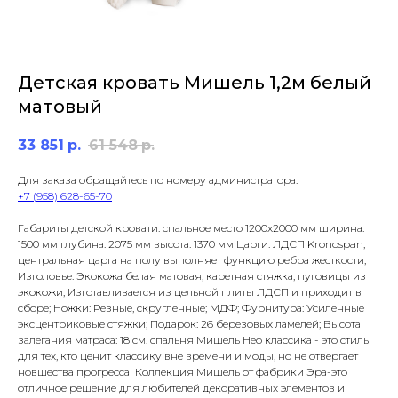
Детская кровать Мишель 1,2м белый
матовый
33 851
р.
61 548
р.
Для заказа обращайтесь по номеру администратора:
+7 (958) 628-65-70
Габариты детской кровати: спальное место 1200х2000 мм ширина:
1500 мм глубина: 2075 мм высота: 1370 мм Царги: ЛДСП Kronospan,
центральная царга на полу выполняет функцию ребра жесткости;
Изголовье: Экокожа белая матовая, каретная стяжка, пуговицы из
экокожи; Изготавливается из цельной плиты ЛДСП и приходит в
сборе; Ножки: Резные, скругленные; МДФ; Фурнитура: Усиленные
эксцентриковые стяжки; Подарок: 26 березовых ламелей; Высота
залегания матраса: 18 см. спальня Мишель Нео классика - это стиль
для тех, кто ценит классику вне времени и моды, но не отвергает
новшества прогресса! Коллекция Мишель от фабрики Эра-это
отличное решение для любителей декоративных элементов и