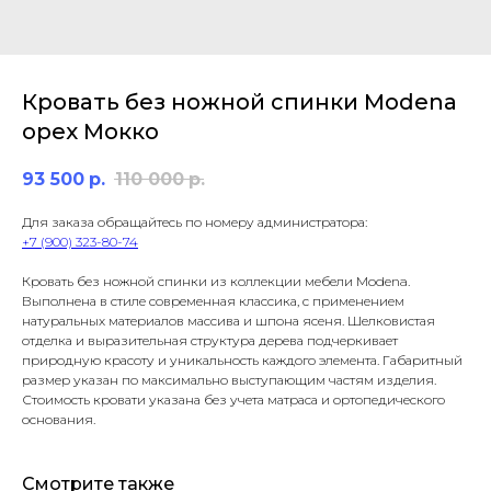
Кровать без ножной спинки Modena
орех Мокко
93 500
р.
110 000
р.
Для заказа обращайтесь по номеру администратора:
+7 (900) 323-80-74
Кровать без ножной спинки из коллекции мебели Modena.
Выполнена в стиле современная классика, с применением
натуральных материалов массива и шпона ясеня. Шелковистая
отделка и выразительная структура дерева подчеркивает
природную красоту и уникальность каждого элемента. Габаритный
размер указан по максимально выступающим частям изделия.
Стоимость кровати указана без учета матраса и ортопедического
основания.
Смотрите также