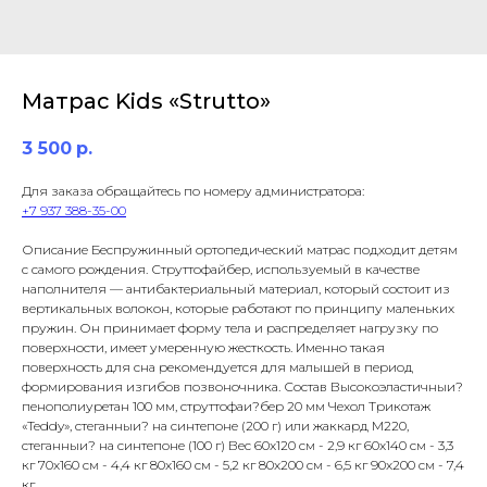
Матрас Kids «Strutto»
3 500
р.
Для заказа обращайтесь по номеру администратора:
+7 937 388-35-00
Описание Беспружинный ортопедический матрас подходит детям
с самого рождения. Струттофайбер, используемый в качестве
наполнителя — антибактериальный материал, который состоит из
вертикальных волокон, которые работают по принципу маленьких
пружин. Он принимает форму тела и распределяет нагрузку по
поверхности, имеет умеренную жесткость. Именно такая
поверхность для сна рекомендуется для малышей в период
формирования изгибов позвоночника. Состав Высокоэластичныи?
пенополиуретан 100 мм, струттофаи?бер 20 мм Чехол Трикотаж
«Teddy», стеганныи? на синтепоне (200 г) или жаккард M220,
стеганныи? на синтепоне (100 г) Вес 60x120 см - 2,9 кг 60x140 см - 3,3
кг 70x160 см - 4,4 кг 80x160 см - 5,2 кг 80x200 см - 6,5 кг 90x200 см - 7,4
кг