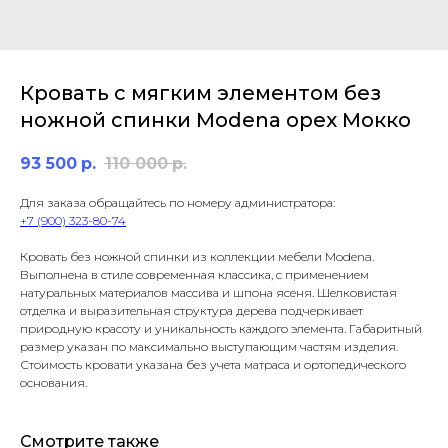
Кровать с мягким элементом без
ножной спинки Modena орех Мокко
93 500
р.
110 000
р.
Для заказа обращайтесь по номеру администратора:
+7 (900) 323-80-74
Кровать без ножной спинки из коллекции мебели Modena.
Выполнена в стиле современная классика, с применением
натуральных материалов массива и шпона ясеня. Шелковистая
отделка и выразительная структура дерева подчеркивает
природную красоту и уникальность каждого элемента. Габаритный
размер указан по максимально выступающим частям изделия.
Стоимость кровати указана без учета матраса и ортопедического
основания.
Смотрите также