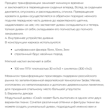
Процесс трансформации занимает минимум времени
и заключается в перемещении сиденья вперед. Вслед за сиденьем
двигается, опускаясь и раскладываясь, спинка. Превращение
кровати в диван осуществляется в обратном порядке: немного
подняв переднюю часть дивана до характерного щелчка,
надавливаем на нее, что заставляет диван складываться и теперь
толкая диван от себя, складываем его полностью до полного
закрывания.
4. Внутреннее устройство дивана
В конструкции каркаса используются:
шлифованная фанера 15мм, 10мм, 3мм
строганный брус хвойных пород
Мягкий настил включает в себя:
100 мм ППУ плотностью 30 кг/м3 + синтепон (300 г/м2)
Механизм трансформации произведен лидерами российского
рынка по запатентованной европейской технологии Sedac Merale,
изготовлен из металлокаркаса и дополнен деревянными ламелями,
для придания спальному место большей упругости.
5. Варианты декора
Модульный диван «Скай» может быть выполнен в одном или двух
вариантах ткани. Сочетая различные оттенки и фактуры ткани вы
можете создать уникальный диван, подходящий именно вам и