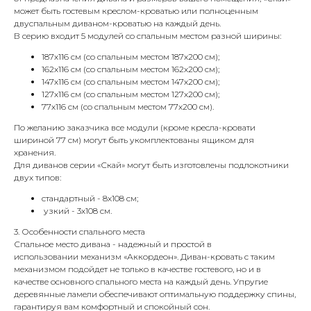
может быть гостевым креслом-кроватью или полноценным
двуспальным диваном-кроватью на каждый день.
В серию входит 5 модулей со спальным местом разной ширины:
187х116 см (со спальным местом 187х200 см);
162х116 см (со спальным местом 162х200 см);
147х116 см (со спальным местом 147х200 см);
127х116 см (со спальным местом 127х200 см);
77х116 см (со спальным местом 77х200 см).
По желанию заказчика все модули (кроме кресла-кровати
шириной 77 см) могут быть укомплектованы ящиком для
хранения.
Для диванов серии «Скай» могут быть изготовлены подлокотники
двух типов:
стандартный - 8х108 см;
узкий - 3х108 см.
3. Особенности спального места
Спальное место дивана - надежный и простой в
использовании механизм «Аккордеон». Диван-кровать с таким
механизмом подойдет не только в качестве гостевого, но и в
качестве основного спального места на каждый день. Упругие
деревянные ламели обеспечивают оптимальную поддержку спины,
гарантируя вам комфортный и спокойный сон.