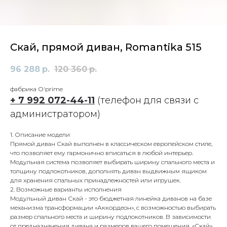
Скай, прямой диван, Romantika 515
96 288
р.
120 360
р.
фабрика О'prime
+ 7 992 072-44-11
(телефон для связи с
администратором)
1. Описание модели
Прямой диван Скай выполнен в классическом европейском стиле,
что позволяет ему гармонично вписаться в любой интерьер.
Модульная система позволяет выбирать ширину спального места и
толщину подлокотников, дополнять диван выдвижным ящиком
для хранения спальных принадлежностей или игрушек.
2. Возможные варианты исполнения
Модульный диван Скай - это бюджетная линейка диванов на базе
механизма трансформации «Аккордеон», с возможностью выбирать
размер спального места и ширину подлокотников. В зависимости
от предназначения дивана и размеров вашего помещения, «Скай»